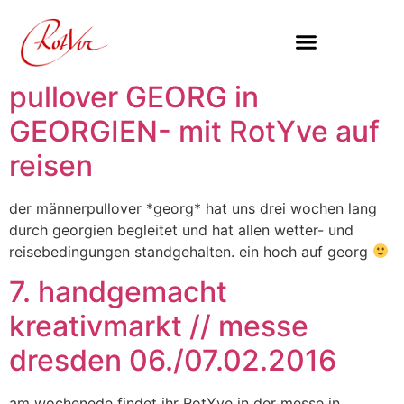
Inhalt
springen
pullover GEORG in
GEORGIEN- mit RotYve auf
reisen
der männerpullover *georg* hat uns drei wochen lang
durch georgien begleitet und hat allen wetter- und
reisebedingungen standgehalten. ein hoch auf georg
7. handgemacht
kreativmarkt // messe
dresden 06./07.02.2016
am wochenede findet ihr RotYve in der messe in